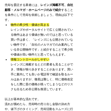
売却を委託する業者には、
レインズ掲載不可、自社
顧客・メルマガ・ホームページのみで紹介
すること
を条件にして売却を依頼しましょう。理由は以下で
す。
物件の希少性・価値が高まる
レインズやポータルサイトで広く公開されてい
る物件はあまり価値が無いのではと思っている
買い手は多く、「レインズにも公開されていな
い物件です」「自社のメルマガでのみ案内して
いる非公開物件です」と紹介することで希少性
や価値が高い物件だと思ってもらえます。
情報コントロールがしやすい
レインズに掲載するとどの業者も見ることがで
き、情報が独り歩きすることがあります。買い
手に案内しても良いか電話等で確認を取るルー
ルはありますが、徹底は難しく、特に価格改定
をした際に昔の価格が残ってしまうなどのリス
クも出るため非公開を推奨しています。
以上が基本的な流れです。
流れが掴めたら、売却時の売り出し金額の決め方
や、値下げのタイミング、売却活動をスムーズに行