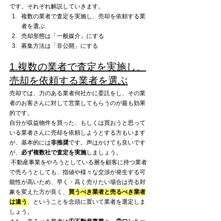
です。それぞれ解説していきます。
複数の業者で査定を実施し、売却を依頼する業
者を選ぶ
売却形態は「一般媒介」にする
募集方法は「非公開」にする
1.複数の業者で査定を実施し、
売却を依頼する業者を選ぶ
売却では、力のある業者何社かに委託をし、その業
者のお客さんに対して営業してもらうのが最も効果
的です。
自分が収益物件を買った、もしくは買おうと思って
いる業者さんに売却を依頼しようとする方もいます
が、基本的には
非推奨
です。声はかけても良いです
が、
必ず複数社で査定を実施
しましょう。
 不動産事業をやろうとしている層を顧客に持つ業者
で売ろうとしても、指値や様々な交渉が発生する可
能性が高いため、早く・高く売りたい場合は売る対
象を変えた方が良く、
買うべき業者と売るべき業者
は違う
、ということを念頭に置いて業者を選定しま
しょう。