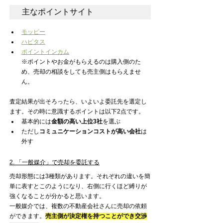
主なポイントサイト
モッピー
ハピタス
ポイントインカム
※ポイントやお金がもらえるのは購入側のた
め、売却の相談をしても売主側はもらえませ
ん。
査定結果が出そろったら、いよいよ委託先を選定し
ます。その時に意識するポイントは以下2点です。
基本的には
金額の高い上位3社
を選ぶ
ただし
コミュニケーションコストが高い会社
は
外す
2. 「一般媒介」で売却を委託する
売却形態には3種類があります。それぞれの違いを簡
単に表すとこのようになり、右側に行くほど縛りが
強くなることが分かると思います。
一般媒介では、複数の不動産会社さんに売却の依頼
ができます。
売主側が決定権を持つことができ交渉