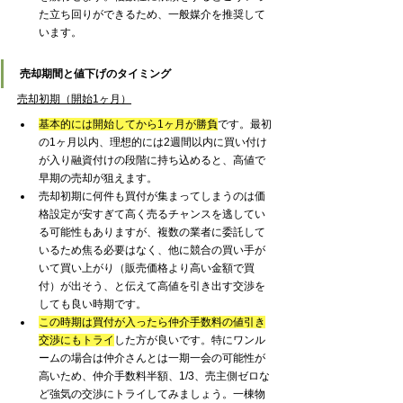
た立ち回りができるため、一般媒介を推奨して
います。
売却期間と値下げのタイミング
売却初期（開始1ヶ月）
基本的には開始してから1ヶ月が勝負
です。最初
の1ヶ月以内、理想的には2週間以内に買い付け
が入り融資付けの段階に持ち込めると、高値で
早期の売却が狙えます。
売却初期に何件も買付が集まってしまうのは価
格設定が安すぎて高く売るチャンスを逃してい
る可能性もありますが、複数の業者に委託して
いるため焦る必要はなく、他に競合の買い手が
いて買い上がり（販売価格より高い金額で買
付）が出そう、と伝えて高値を引き出す交渉を
しても良い時期です。
この時期は買付が入ったら仲介手数料の値引き
交渉にもトライ
した方が良いです。特にワンル
ームの場合は仲介さんとは一期一会の可能性が
高いため、仲介手数料半額、1/3、売主側ゼロな
ど強気の交渉にトライしてみましょう。一棟物