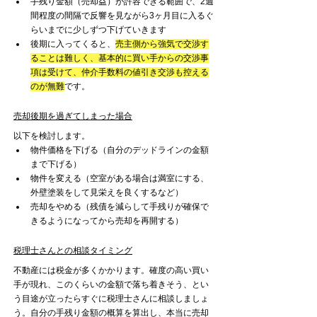
手残り金額（売却益）が許容できる範囲で、2週
間程度の間隔で反響を見ながら3ヶ月目に入るぐ
らいまでに少しずつ下げていきます
後期に入ってくると、
売主側から強気で交渉す
ることは難しく、基本的に買い手からの交渉事
項は受けて、仲介手数料の値引き交渉も控える
のが無難
です。
売却後期を過ぎてしまった場合
以下を検討します。
物件価格を下げる（自分のデッドラインの金額
まで下げる）
物件を変える（空室がある場合は満室にする、
外壁塗装をして見栄えを良くするなど）
売却をやめる（残債を減らして手残りが確保で
きるようになってから売却を再開する）
税理士さんとの相談タイミング
不動産には税金が多くかかります。確度の高い買い
手が現れ、このくらいの金額で落ち着きそう、とい
う目途が立ったらすぐに税理士さんに相談しましょ
う。自分の手残り金額の概算を算出し、本当に売却