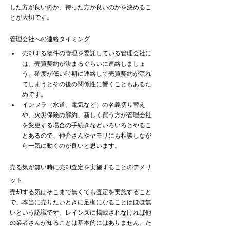
した方が良いのか、待った方が良いのかを決めるこ
とが大切です。
管理会社への連絡タイミング
売却する物件の管理を委託している管理会社に
は、売買契約が決まるぐらいに連絡しましょ
う。確度が低い時期に連絡して売買契約が流れ
てしまうとその後の関係性に響くこともあるた
めです。
インフラ（水道、電気など）の名義切り替え
や、火災保険の解約、新しく買う方が管理会社
を変更する場合の手続きなどいろいろとやるこ
とあるので、仲介さんやヤモリにも相談しなが
ら一気に動くのが良いと思います。
売る気が無い時に売却査定を実施することのデメリ
ット
売却する気はそこまで無くても査定を実施すること
で、本当に売りたいときに足枷になることはほぼ無
いという認識です。レインズに掲載されなければ他
の業者さんが知ることは基本的にはありません。た