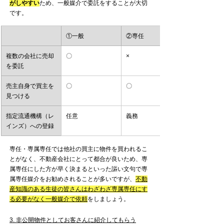
がしやすい
ため、一般媒介で委託をすることが大切
です。
①一般
②専任
複数の会社に売却
〇
×
を委託
売主自身で買主を
〇
〇
見つける
指定流通機構（レ
任意
義務
インズ）への登録
専任・専属専任では他社の買主に物件を買われるこ
とがなく、不動産会社にとって都合が良いため、専
属専任にした方が早く決まるといった謳い文句で専
属専任媒介をお勧めされることが多いですが、
不動
産知識のある生徒の皆さんはわざわざ専属専任にす
る必要がなく一般媒介で依頼
をしましょう。
3. 非公開物件としてお客さんに紹介してもらう