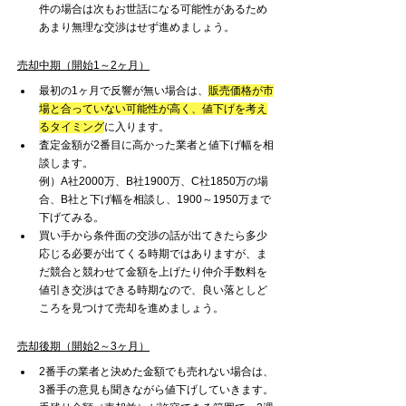
件の場合は次もお世話になる可能性があるため
あまり無理な交渉はせず進めましょう。
売却中期（開始1～2ヶ月）
最初の1ヶ月で反響が無い場合は、
販売価格が市
場と合っていない可能性が高く、値下げを考え
るタイミング
に入ります。
査定金額が2番目に高かった業者と値下げ幅を相
談します。
例）A社2000万、B社1900万、C社1850万の場
合、B社と下げ幅を相談し、1900～1950万まで
下げてみる。
買い手から条件面の交渉の話が出てきたら多少
応じる必要が出てくる時期ではありますが、ま
だ競合と競わせて金額を上げたり仲介手数料を
値引き交渉はできる時期なので、良い落としど
ころを見つけて売却を進めましょう。
売却後期（開始2～3ヶ月）
2番手の業者と決めた金額でも売れない場合は、
3番手の意見も聞きながら値下げしていきます。