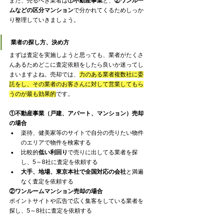
また、売るべき業者は
①不動産事業
と、
②ワンルー
ムなどの区分マンション
で分かれてくるためしっか
り整理していきましょう。
業者の探し方、決め方
まずは査定を実施しようと思っても、業者がたくさ
んあるためどこに査定依頼をしたら良いか迷ってし
まいますよね。売却では、
力のある業者複数社に委
託をし、その業者のお客さんに対して営業してもら
うのが最も効果的
です。
①不動産事業（戸建、アパート、マンション）売却
の場合
楽待、健美家等のサイトで自分の売りたい物件
のエリアで物件を検索する
比較的
低い利回り
で売りに出してる業者を探
し、5～8社に査定を依頼する
大手、地場、東京本社で全国対応の会社
と満遍
なく査定を依頼する
②ワンルームマンション売却の場合
ポイントサイトや広告で広く集客をしている業者を
探し、5～8社に査定を依頼する