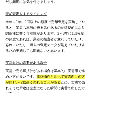
だし頻度には気を付けましょう。
売却査定をするタイミング
半年～1年に1回以上の頻度で売却査定を実施してい
ると、業者も本当に売る気があるのか懐疑的になり
関係性に響く可能性があります。2～3年に1回程度
の頻度であれば、業者の担当者が変わっていたり、
忘れていたり、過去の査定データが消えていたりす
るため実施しても問題ないと思います。
実需向けの需要がある場合
実需で売る選択肢がある場合は基本的に実需用で進
めた方が良いです。
収益物件と比べて実需向けの方
が約1.5～2倍高く売れることがある
ため、実需で売
れそうな戸建は空室になった瞬間に実需で出した方
が良いです。
実需向けの需要がない場合
持たざる者物件の場合は実需で売るのはハードルが
高いため、基本的には以下をアピールしましょう。
保証会社が入ってる状態で賃貸を開始してお