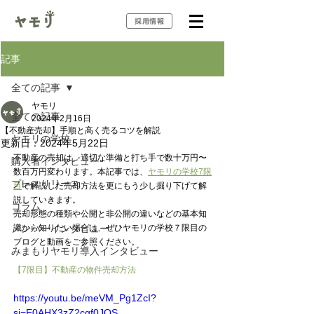
採用情報
記事
全ての記事
ヤモリ
全ての記事
2024年2月16日
【不動産売却】手順と高く売るコツを解説
ヤモリの学校
更新日：
2024年5月22日
不動産の売却は、適切な準備と打ち手で数十万円〜
購入者インタビュー
数百万円変わります。本記事では、
ヤモリの学校7限
プレスリリース
目
で解説した売却方法を更にもう少し掘り下げて解
説していきます。
コラム
売却形態の種類や公開と非公開の違いなどの基本知
メンバーインタビュー
識から知りたい場合は、ぜひヤモリの学校７限目の
ブログと動画をご参照ください。
みまもりヤモリ導入インタビュー
【7限目】不動産の物件売却方法
https://youtu.be/meVM_Pg1ZcI?
si=E0AHX3zZ2cqf0JQS