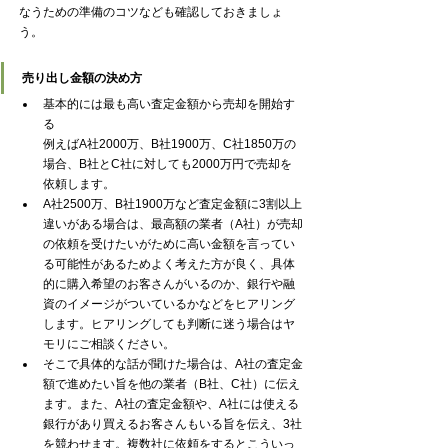
なうための準備のコツなども確認しておきましょ
う。
売り出し金額の決め方
基本的には最も高い査定金額から売却を開始す
る
例えばA社2000万、B社1900万、C社1850万の
場合、B社とC社に対しても2000万円で売却を
依頼します。
A社2500万、B社1900万など査定金額に3割以上
違いがある場合は、最高額の業者（A社）が売却
の依頼を受けたいがために高い金額を言ってい
る可能性があるためよく考えた方が良く、具体
的に購入希望のお客さんがいるのか、銀行や融
資のイメージがついているかなどをヒアリング
します。ヒアリングしても判断に迷う場合はヤ
モリにご相談ください。
そこで具体的な話が聞けた場合は、A社の査定金
額で進めたい旨を他の業者（B社、C社）に伝え
ます。また、A社の査定金額や、A社には使える
銀行があり買えるお客さんもいる旨を伝え、3社
を競わせます。複数社に依頼をするとこういっ