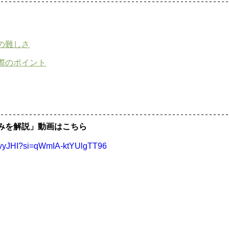
の難しさ
際のポイント
組みを解説」動画はこちら
sSwyJHI?si=qWmIA-ktYUlgTT96