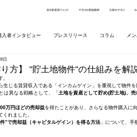
空き家賃貸ファンド
ヤモリの家庭教師
大家のヤモリ
み
購入者インタビュー
プレスリリース
コラム
メン
28日
ー
り方】 "貯土地物件"の仕組みを解
す。
ら生じる賃貸収入である「インカムゲイン」を重視して物件を
とは異なる戦略として、「
土地を資産として貯め(貯土地)、
,000万円ほどの売却益
を得たことがあり、さらなる物件購入に
てくれました。
件"で売却益（キャピタルゲイン）を得る方法
」について、手