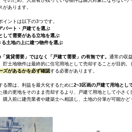
。そのため、入居者が残っている物件は購入対象にならないケ
スがあります。
ポイントは以下の3つです。
アパート・戸建てを選ぶ
として需要がある立地を選ぶ
できる土地の上に建つ物件を選ぶ
の「賃貸需要」ではなく「戸建て需要」の有無です。
通常の収
、貯土地物件は最終的に住宅用地として売却することが目的。
ーズがあるかを必ず確認
する必要があります。
する際は、利益を最大化するために
2~3区画の戸建て用地とし
た後の更地をそのまま売却するより、戸建て用地として小さく
、購入前に建売業者や建築士へ相談し、土地の分筆が可能かど