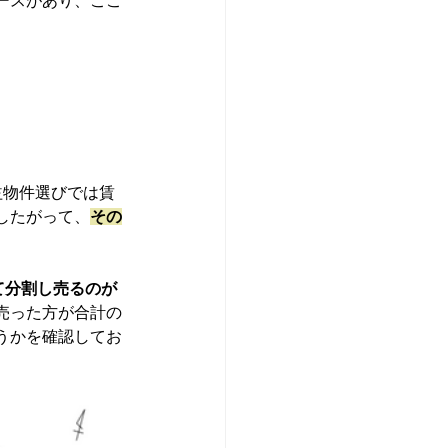
ースがあり、ここ
益物件選びでは賃
したがって、
その
て分割し売るのが
売った方が合計の
うかを確認してお