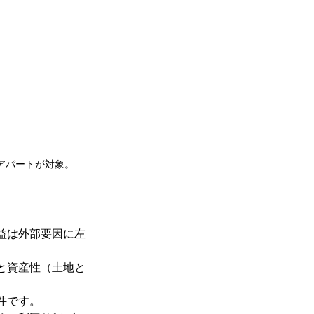
アパートが対象。
益は外部要因に左
と資産性（土地と
件です。