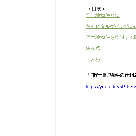
 ＜目次＞
貯土地物件とは
キャピタルゲイン狙い
貯土地物件を検討する
注意点
まとめ
「”貯土地”物件の仕
https://youtu.be/5Plt