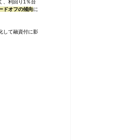
く、利回り1％台
ードオフの傾向
に
化して融資付に影
。