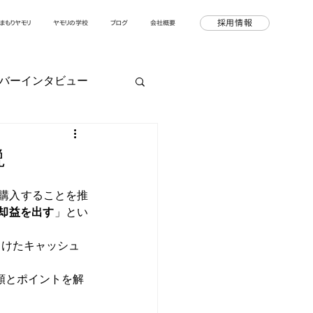
採用情報
まもりヤモリ
ヤモリの学校
ブログ
会社概要
バーインタビュー
説
購入することを推
売却益を出す
」とい
向けたキャッシュ
順とポイントを解