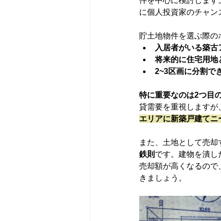
件を中心に検討します
に個人投資家のチャン
貯土地物件を選ぶ際の
入居者がいる築古
将来的に住宅用地
2~3区画に分割
特に重要なのは2つ目
貸需要を重視しますが
エリアに新築戸建てニ
また、土地として売却
鉄則
です。建物を潰し
売却額が高くなるので
きましょう。