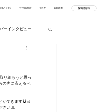
採用情報
まもりヤモリ
ヤモリの学校
ブログ
会社概要
バーインタビュー
ざ取り組もうと思っ
らの声に応えるべ
ができます🙌🏻
💁‍♂️