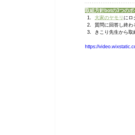
取組方針botの3つの
大家のヤモリ
にロ
質問に回答し終わ
きこり先生から取
https://video.wixstat