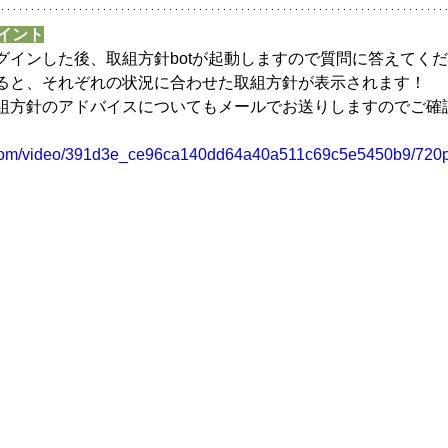
ポイント
グインした後、取組方針botが起動しますので質問に答えてく
ると、それぞれの状況に合わせた取組方針が表示されます！
組方針のアドバイスについてもメールでお送りしますのでご確
ic.com/video/391d3e_ce96ca140dd64a40a511c69c5e5450b9/720p