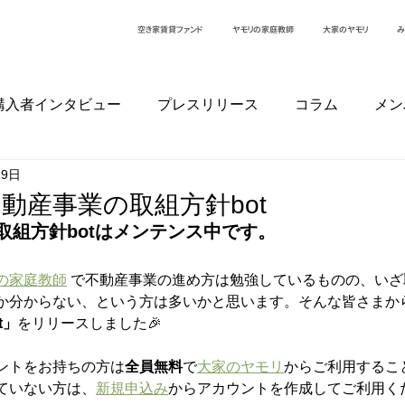
空き家賃貸ファンド
ヤモリの家庭教師
大家のヤモリ
み
購入者インタビュー
プレスリリース
コラム
メン
29日
ー
動産事業の取組方針bot
現在、取組方針botはメンテンス中です。
の家庭教師
 で不動産事業の進め方は勉強しているものの、い
か分からない、という方は多いかと思います。そんな皆さまか
t」
をリリースしました🎉
ントをお持ちの方は
全員無料
で
大家のヤモリ
からご利用すること
ていない方は、
新規申込み
からアカウントを作成してご利用ください