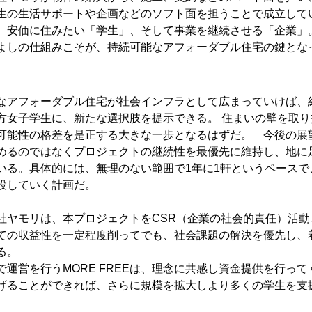
居学生の生活サポートや企画などのソフト面を担うことで成立して
、安価に住みたい「学生」、そして事業を継続させる「企業」
よしの仕組みこそが、持続可能なアフォーダブル住宅の鍵とな
なアフォーダブル住宅が社会インフラとして広まっていけば、
方女子学生に、新たな選択肢を提示できる。 住まいの壁を取
可能性の格差を是正する大きな一歩となるはずだ。　今後の展
めるのではなくプロジェクトの継続性を最優先に維持し、地に
いる。具体的には、無理のない範囲で1年に1軒というペースで
設していく計画だ。
社ヤモリは、本プロジェクトをCSR（企業の社会的責任）活動
ての収益性を一定程度削ってでも、社会課題の解決を優先し、
る。　
運営を行うMORE FREEは、理念に共感し資金提供を行っ
げることができれば、さらに規模を拡大しより多くの学生を支