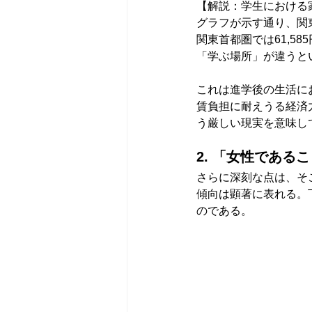
【解説：学生における
グラフが示す通り、関東
関東首都圏では61,58
「学ぶ場所」が違うと
これは進学後の生活に
賃負担に耐えうる経済
う厳しい現実を意味し
2. 「女性であ
さらに深刻な点は、そ
傾向は顕著に表れる。
のである。