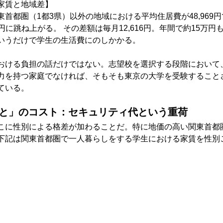
家賃と地域差】 　　
首都圏（1都3県）以外の地域における平均住居費が48,969
5円に跳ね上がる。 その差額は毎月12,616円。年間で約15万
いうだけで学生の生活費にのしかかる。　　
おける負担の話だけではない。志望校を選択する段階において
力を持つ家庭でなければ、そもそも東京の大学を受験すること
ている。
ること」のコスト：セキュリティ代という重荷
こに性別による格差が加わることだ。特に地価の高い関東首都
下記は関東首都圏で一人暮らしをする学生における家賃を性別