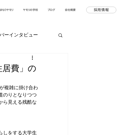
採用情報
まもりヤモリ
ヤモリの学校
ブログ
会社概要
バーインタビュー
住居費」の
らが複雑に掛け合わ
道のりとなりつつ
から見える残酷な
らしをする大学生