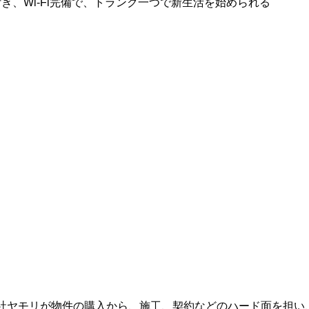
付き、Wi-Fi完備で、トランク一つで新生活を始められる
社ヤモリが物件の購入から、施工、契約などのハード面を担い