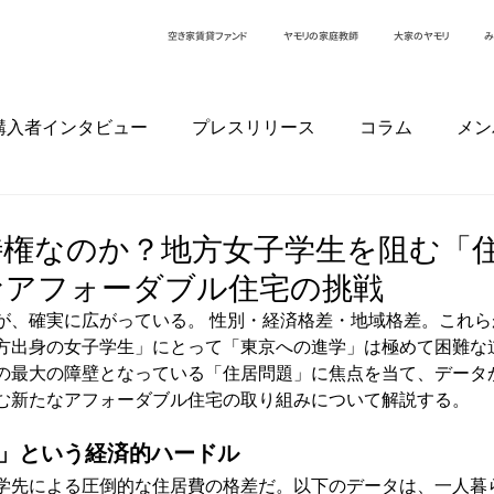
空き家賃貸ファンド
ヤモリの家庭教師
大家のヤモリ
み
購入者インタビュー
プレスリリース
コラム
メン
ー
特権なのか？地方女子学生を阻む「
なアフォーダブル住宅の挑戦
が、確実に広がっている。 性別・経済格差・地域格差。これ
方出身の女子学生」にとって「東京への進学」は極めて困難な
の最大の障壁となっている「住居問題」に焦点を当て、データ
む新たなアフォーダブル住宅の取り組みについて解説する。
学」という経済的ハードル
学先による圧倒的な住居費の格差だ。以下のデータは、一人暮