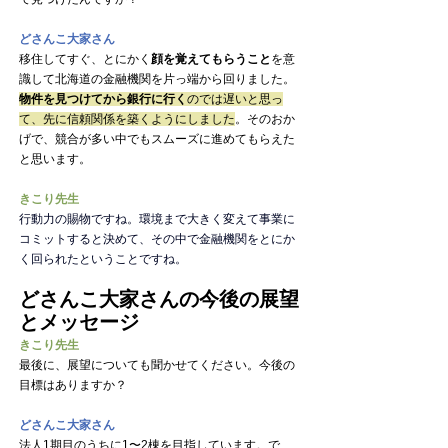
どさんこ大家さん
移住してすぐ、とにかく
顔を覚えてもらうこと
を意
識して北海道の金融機関を片っ端から回りました。
物件を見つけてから銀行に行く
のでは遅いと思っ
て、先に信頼関係を築くようにしました
。
そのおか
げで、競合が多い中でもスムーズに進めてもらえた
と思います。
きこり先生
行動力の賜物ですね。環境まで大きく変えて事業に
コミットすると決めて、その中で金融機関をとにか
く回られたということですね。
どさんこ大家さんの今後の展望
とメッセージ
きこり先生
最後に、展望についても聞かせてください。今後の
目標はありますか？
どさんこ大家さん
法人1期目のうちに1〜2棟を目指しています。で