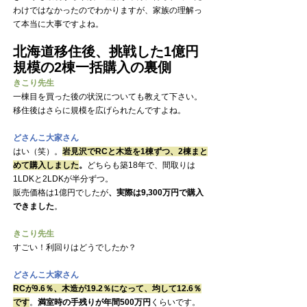
わけではなかったのでわかりますが、家族の理解っ
て本当に大事ですよね。
北海道移住後、挑戦した1億円
規模の2棟一括購入の裏側
きこり先生
一棟目を買った後の状況についても教えて下さい。
移住後はさらに規模を広げられたんですよね。
どさんこ大家さん
はい（笑）。
岩見沢でRCと木造を1棟ずつ、2棟まと
めて購入しました
。
どちらも築18年で、間取りは
1LDKと2LDKが半分ずつ
。
販売価格は1億円でしたが
、実際は9,300万円で購入
できました
。
きこり先生
すごい！利回りはどうでしたか？
どさんこ大家さん
RCが9.6％、木造が19.2％になって、均して12.6％
です
。
満室時の手残りが年間500万円
くらいです。