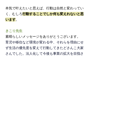
本気で叶えたいと思えば、行動は自然と変わってい
く、むしろ
行動することでしか何も変えれないと思
います
。
きこり先生
素晴らしいメッセージをありがとうございます。
育児や移住など環境が変わる中、それらを理由にせ
ず生活の優先度を変えて行動してきたどさんこ大家
さんでした。法人化して今後も事業の拡大を目指さ
れるとのことで、いずれまたお話を伺いたいと思い
ます。どさんこ大家さん、ありがとうございまし
た。
■不動産事業について学べるヤモリのブログ
本サイトでは、不動産事業の戦略や、金融機関開
拓、物件購入や購入後の管理やトラブル対応など、
不動産事業に必要な様々な知識を学べます。
ブログ
記事一覧はこちら