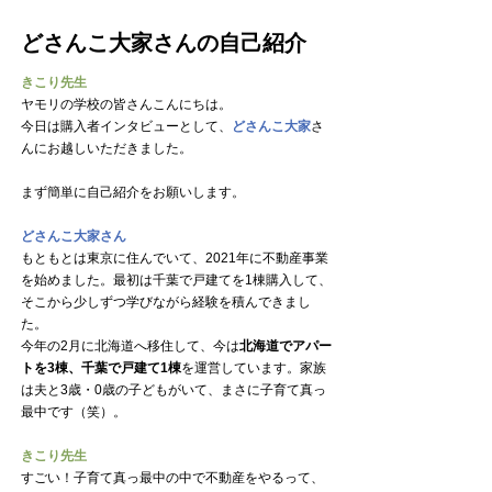
どさんこ大家さんの自己紹介
きこり先生
ヤモリの学校の皆さんこんにちは。
今日は購入者インタビューとして、
どさんこ大家
さ
んにお越しいただきました。
まず簡単に自己紹介をお願いします。
どさんこ大家さん
もともとは東京に住んでいて、2021年に不動産事業
を始めました。最初は千葉で戸建てを1棟購入して、
そこから少しずつ学びながら経験を積んできまし
た。
今年の2月に北海道へ移住して、今は
北海道でアパー
トを3棟、千葉で戸建て1棟
を運営しています。家族
は夫と3歳・0歳の子どもがいて、まさに子育て真っ
最中です（笑）。
きこり先生
すごい！子育て真っ最中の中で不動産をやるって、