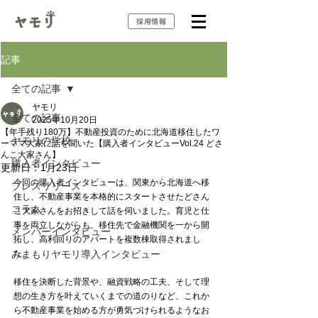
採用情報
記事
全ての記事
ヤモリ
全ての記事
2025年10月20日
【年手残り180万】不動産投資のために北海道移住したワ
ヤモリの学校
ーママ大家に話を聞いた【購入者インタビューVol.24 どさ
んこ大家さん】
購入者インタビュー
更新日：
1月23日
今回の購入者インタビューは、関東から北海道へ移
プレスリリース
住し、不動産事業を本格的にスタートさせたどさん
コラム
こ大家さんをお招きして話を伺いました。育児と仕
事を両立しながらも、移住先で金融機関を一から開
メンバーインタビュー
拓し、高利回りのアパートを複数棟取得されまし
みまもりヤモリ導入インタビュー
た。
移住を決断した背景や、融資戦略の工夫、そして理
想の生き方を叶えていくまでの道のりなど、これか
ら不動産事業を始める方が勇気づけられるようなお