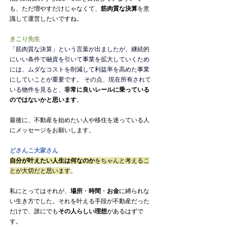
も、ただ増やすだけじゃなくて、
筋肉質な決算
を意
識して運営したいですね。
きこり先生
「筋肉質な決算」という言葉が出ましたが、継続的
にいい条件で融資を引いて事業を拡大していくため
には、ムダなコストを削減して利益率を高めた事業
にしていことが重要です。 その点、現在所有されて
いる物件を見ると、
非常に良いレールに乗っている
のではないかと思います
。
最後に、不動産を始めたい人や移住を迷っている人
にメッセージをお願いします。
どさんこ大家さん
自分が叶えたい人生は何なのか
をちゃんと考えるこ
とが大切だと思います
。
私にとってはそれが、
場所
・
時間
・
お金
に縛られな
い生き方でした。それを叶える手段が不動産だった
だけで、誰にでも
その人らしい理想
があるはずで
す。