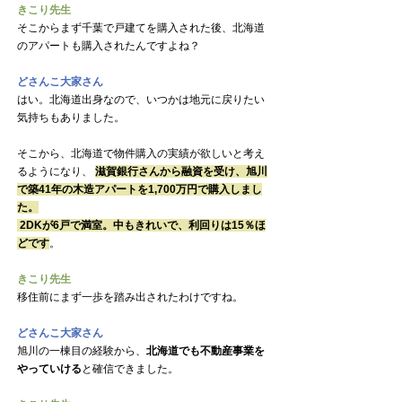
きこり先生
そこからまず千葉で戸建てを購入された後、北海道
のアパートも購入されたんですよね？
どさんこ大家さん
はい。北海道出身なので、いつかは地元に戻りたい
気持ちもありました。
そこから、北海道で物件購入の実績が欲しいと考え
るようになり、 
滋賀銀行さんから融資を受け、旭川
で築41年の木造アパートを1,700万円で購入しまし
た。
 2DKが6戸で満室。中もきれいで、利回りは15％ほ
どです
。
きこり先生
移住前にまず一歩を踏み出されたわけですね。
どさんこ大家さん
旭川の一棟目の経験から、
北海道でも不動産事業を
やっていける
と確信できました。