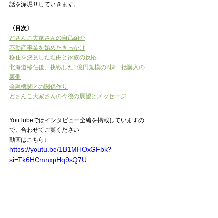
話を深堀りしていきます。
〈目次〉
どさんこ大家さんの自己紹介
不動産事業を始めたきっかけ
移住を決意した理由と家族の反応
北海道移住後、挑戦した1億円規模の2棟一括購入の
裏側
金融機関との関係作り
どさんこ大家さんの今後の展望とメッセージ
YouTubeではインタビュー全編を掲載していますの
で、合わせてご覧ください
動画はこちら↓
https://youtu.be/1B1MHOxGFbk?
si=Tk6HCmnxpHq9sQ7U