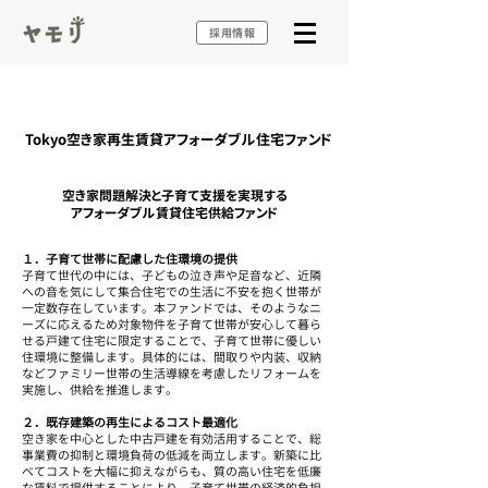
採用情報
​Tokyo空き家再生賃貸アフォーダブル住宅ファンド
空き家問題解決と子育て支援を実現する
アフォーダブル賃貸住宅供給ファンド
１．子育て世帯に配慮した住環境の提供
子育て世代の中には、子どもの泣き声や足音など、近隣
への音を気にして集合住宅での生活に不安を抱く世帯が
一定数存在しています。本ファンドでは、そのようなニ
ーズに応えるため対象物件を子育て世帯が安心して暮ら
せる戸建て住宅に限定することで、子育て世帯に優しい
住環境に整備します。具体的には、間取りや内装、収納
などファミリー世帯の生活導線を考慮したリフォームを
実施し、供給を推進します。
２．既存建築の再生によるコスト最適化
空き家を中心とした中古戸建を有効活用することで、総
事業費の抑制と環境負荷の低減を両立します。新築に比
べてコストを大幅に抑えながらも、質の高い住宅を低廉