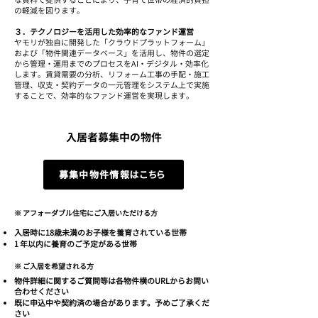
な賃料で提供することにより、子育て世帯の経済的負担
の軽減を図ります。
３．テクノロジーを活用した効率的なファンド運営
ヤモリが独自に開発した「クラウドプラットフォーム」
および「物件関連データベース」を活用し、物件の選定
から管理・運用までのプロセスをAI・デジタル・効率化
します。賃貸需要の分析、リフォーム工事の手配・施工
管理、収支・契約データの一元管理をシステム上で実施
することで、効率的なファンド運営を実現します。
入居者募集中の物件
募集中物件情報はこちら
​※ アフォーダブル住宅にご入居いただける方
入居時に18歳未満のお子様を養育されている世帯
1 年以内に養育のご予定がある世帯
​※ ご入居を希望される方
物件詳細に関するご質問等は各物件横のURLからお問い
合わせください
既に申込中や契約済の場合があります。予めご了承くだ
さい